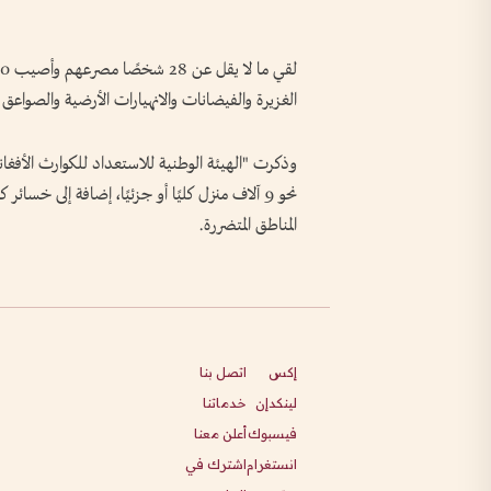
الغزيرة والفيضانات والانهيارات الأرضية والصواعق التي ضربت 17 ولاي
وذكرت "الهيئة الوطنية للاستعداد للكوارث الأفغاني
نحو 9 آلاف منزل كليًا أو جزئيًا، إضافة إلى خسائ
المناطق المتضررة.
إكس
اتصل بنا
لينكدإن
خدماتنا
فيسبوك
أعلن معنا
انستغرام
اشترك في