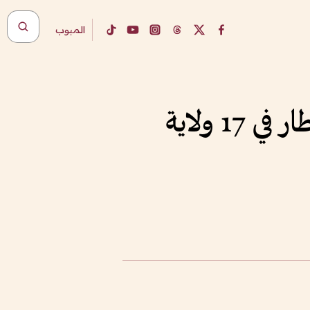
المبوب
28 قتيلاً و9 آلاف منزل مدمر جراء السيول والأمطار في 17 ولاية