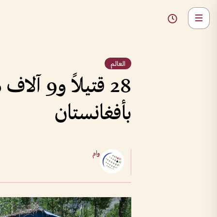
العالم
بأفغانستان
وام