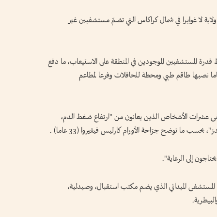
رب زلزالان بقوة 7,2 و7,5 درجات ولاية لا غوايرا في شمال كراكاس التي تضمّ مستشفيين غير
قدرة المستشفيين الموجودين في المنطقة على الاستيعاب، ما دفع
ما نصبها طاقم طبي ومحطة للحافلات وفرعا لمطاعم
يتلقى عشرات الأشخاص الذين يعانون من "ارتفاع ضغط الدم،
بحسب ما توضح جرّاحة الأورام كارليس فيغيروا (33 عاما) .
تاجون إلى الرعاية".
ذا المستشفى الميداني الذي يضم مكتب استقبال، وصيدلية،
بيطرية.