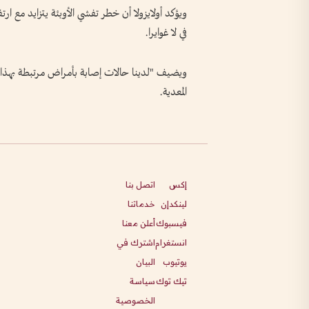
في لا غوايرا.
ويضيف "لدينا حالات إصابة بأمراض مرتبطة بهذا ال
المعدية.
إكس
اتصل بنا
لينكدإن
خدماتنا
فيسبوك
أعلن معنا
انستغرام
اشترك في
يوتيوب
البيان
تيك توك
سياسة
الخصوصية