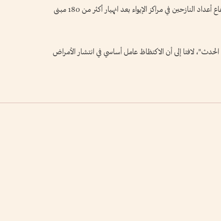
ويؤكد أولايزولا أن خطر تفشي الأوبئة يتزايد مع ارتفاع أعداد النازحين في مراكز الإيواء بعد انهيار أكثر من 180 مبنى
حدث"، لافتا إلى أن الاكتظاظ عامل أساسي في انتشار الأمراض