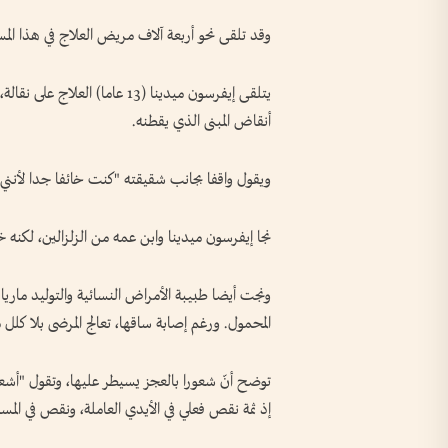
وقد تلقى نحو أربعة آلاف مريض العلاج في هذا المس
أنقاض المبنى الذي يقطنه.
ويقول واقفا بجانب شقيقته "كنت خائفا جدا لأنني ظ
نجا إيفرسون ميدينا وابن عمه من الزلزالين، لكنه 
ونجت أيضا طبيبة الأمراض النسائية والتوليد ماريا 
المحمول. ورغم إصابة ساقها، تعالج المرضى بلا كلل م
توضح أنّ شعورا بالعجز يسيطر عليها، وتقول "أشعر،
إذ ثمة نقص فعلي في الأيدي العاملة، ونقص في المس