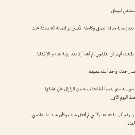
تشفى الميداني.
يتلقى إيفرسون ميدينا (13 عاما) العلاج على نقالة، بعد إصابة ساقه اليمنى وكاحله الأيسر إثر قضائه 16 ساعة تحت
ننت أنهم لن ينقذوني. لم أهدأ إلا بعد رؤية عناصر الإطفاء".
خسر جدته وأحد أبناء عمومه.
خوسيه بينو بعدما أنقذها تنبيه من الزلزال على هاتفها
نذ اليوم الأول.
 رغم كل ما فعلته، وكأنني لم أفعل شيئا، وكأن شيئا ما ينقصني،
اعدة".