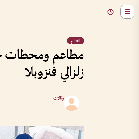
العالم
مطاعم ومحطات حا
زلزالي فنزويلا
وكالات