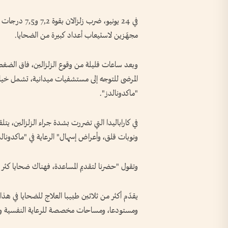
في 24 يونيو، ض
مجهّزين لاستيعاب أعداد كبيرة من الضحايا.
وبعد ساعات قليلة من وقوع الزلزالين، فاق الضغط 
المرضى للتوجه إلى مستشفيات ميدانية، تشمل خيا
"ماكدونالدز".
في كاراباليدا التي تضررت بشدة جراء الزلزالين، 
ونوبات قلق، وأعراض إسهال" الرعاية في "ماكدونالدز"، 
وتقول "حضرنا لتقديم المساعدة، فهناك ضحايا كثر يح
يقدّم أكثر من ثلاثين طبيبا العلاج للضحايا في ه
ومستودعا، ومساحات مخصصة للرعاية النفسية وال