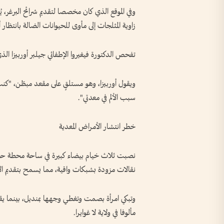
وفي الموقع الذي كان مخصصا لتقديم شرائح البرغر، يُو
زاوية المثلجات إلى مأوى للحيوانات الضالة بانتظا
تفحص الدكتورة فيغيروا الإطفائي جيلبر أوربيزا الذ
ويقول أوربيزا، وهو مستلقٍ على مقعد مبطّن، "كنت
سبب الألم في معدتي".
خطر انتشار الأمراض المعدية
نصبت ثلاث خيام بيضاء كبيرة في ساحة محطة حافل
نقالات مزودة بشبكات واقية، مما يسمح بتقديم الإ
وتبكي امرأة بصمت وتغطي وجهها بمنديل، بينما يق
مألوفا في ولاية لا غوايرا.