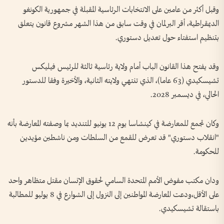
وقبل أكثر من عامين على الانتخابات الرئاسية المقبلة في جمهورية الكونغو
الديمقراطية، أقر البرلمان في وقت سابق من هذا الشهر مشروع قانون يتعلق
بتنظيم استفتاء حول تعديل دستوري.
وقد يفتح هذا القانون الباب أمام ولاية رئاسية ثالثة للرئيس فيليكس
تشيسكيدي (63 عاما)، الذي تنتهي ولايته الثانية، والأخيرة وفقا للدستور
الحالي، في ديسمبر 2028.
وكان تجمع للمعارضة في كينشاسا يوم 12 يونيو للتنديد بما وصفته المعارضة بأنه
"انقلاب دستوري" قد تعرض للقمع من السلطات ومن ناشطين مؤيدين
للحكومة.
ودان مكتب مفوض الأمم المتحدة السامي لحقوق الإنسان مقتل متظاهر واحد
على الأقل،ودعت المعارضة المواطنين إلى النزول إلى الشوارع في 8 يوليو للمطالبة
باستقالة تشيسكيدي.