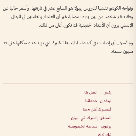
وتواجه الكونغو تفشيا لفيروس إيبولا هو السابع عشر في تاريخها. وأسفر حاليا عن
وفاة 360 شخصا من بين 1274 مصابا، غير أن العلماء والعاملين في المجال
الإنساني يرون أن الأعداد الحقيقية قد تكون أعلى من ذلك.
ولم تُسجل أي إصابات في كينشاسا، المدينة الكبيرة التي يزيد عدد سكانها على 17
مليون نسمة.
إكس
اتصل بنا
لينكدإن
خدماتنا
فيسبوك
أعلن معنا
انستغرام
اشترك في البيان
يوتيوب
سياسة الخصوصية
تيك توك