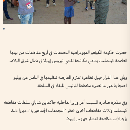
e
حظرت حكومة الكونغو الديموقراطية التجمعات في أربع مقاطعات من بينها
العاصمة كينشاسا، بداعي مكافحة تفشي فيروس إيبولا في شمال شرق البلاد،.
ويأتي هذا القرار قبيل تظاهرة تعتزم المعارضة تنظيمها في الثامن من يوليو
احتجاجا على ما تعتبره مخططا للرئيس للبقاء في السلطة.
وفي مذكرة صادرة السبت، أمر وزير الداخلية جاكماين شاباني سلطات مقاطعة
كينشاسا وثلاث مقاطعات أخرى بحظر "التجمعات الجماهيرية"، مبررا ذلك
بإجراءات مكافحة انتشار فيروس إيبولا.