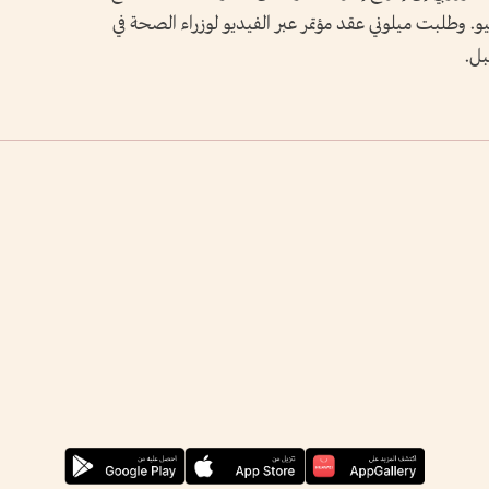
 الأوروبي المقرر عقده يومي 18 و19 يونيو. وطلبت ميلوني عقد مؤتمر عبر الفيديو لوزراء الصحة في
بل.