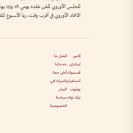
المجلس
الاتحاد الأوروبي في أقرب وقت، ربما الأسبوع المق
إكس
اتصل بنا
لينكدإن
خدماتنا
فيسبوك
أعلن معنا
انستغرام
اشترك في
يوتيوب
البيان
تيك توك
سياسة
الخصوصية