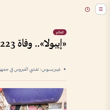
العالم
«إيبولا».. وفاة 223 من 906 مصابين وتسجيل أول حالة شفاء
غيبريسوس: تفشي الفيروس في جمهورية