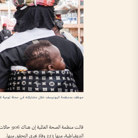
موظف بمنظمة اليونيسف خلال مشاركته في حملة توعية للوقا
قالت منظمة 
الديمقراطية، منها ​223 وفاة يجري التحقق منها.