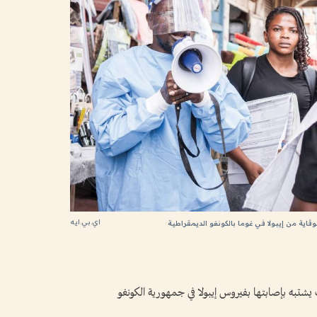
اي.بي.ايه
ية من إيبولا في غوما بالكونغو الديمقراطية
الصحة العالمية إن ​هناك 906 حالات يشتبه بإصابتها بفيروس إيبولا في جمهورية الكونغو