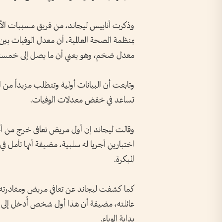
وذكرت أناييس ليجاند، من فريق مسببات الأمر
معدل ضخم، وهو يعني أن ما يصل إلى ⁠خمسة من كل 10 أشخاص من المرج
وتابعت أن البيانات أولية وتتطلب مزيداً من 
تساعد في خفض معدلات الوفيات.
وقالت ليجاند إن أول مريض تعافى خرج من أحد
اختبارين أجريا له سلبية، مضيفة أنها تأمل في 
المبكرة.
كما كشفت ليجاند عن تعافي مريض ومغادرته ال
عائلته، مضيفة أن هذا أول شخص أُدخل إلى مر
بداية الوباء.