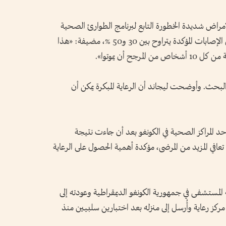
اض شديدة الخطورة التابع ​لبرنامج ⁠الطوارئ الصحية
بمنظمة ⁠الصحة العالمية، أن معدل الوفيات بين الإصابات المؤكدة يتراوح بين 30 و50 %، مضيفة: «هذا
ح أن يموتوا».
البحث. وأوضحت ليجاند أن الرعاية المبكرة يمكن أن
 المراكز الصحية في الكونغو بعد أن جاءت نتيجة
تعافي المزيد من المرضى، مؤكدة أهمية الحصول على الرعاية
مستشفى في جمهورية الكونغو الديمقراطية وعودته إلى
كز رعاية وأُرسل إلى منزله بعد اختبارين سلبيين منذ