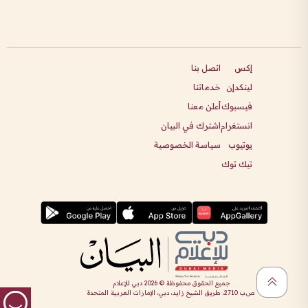
إكس
اتصل بنا
لينكدإن
خدماتنا
فيسبوك
أعلن معنا
انستغرام
اشترك في البيان
يوتيوب
سياسة الخصوصية
تيك توك
جميع الحقوق محفوظة ©
2026
دبي للإعلام
ص.ب 2710، طريق الشيخ زايد، دبي، الإمارات العربية المتحدة