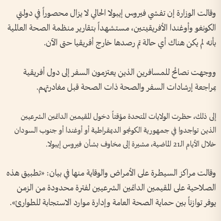
وقالت الوزارة إن تفشي فيروس إيبولا الحالي لا يزال محصوراً في دولتي
الكونغو وأوغندا الأفريقيتين، مستشهداً بتقارير منظمة الصحة العالمية
بأنه لم يكن هناك أي حالة تم رصدها خارج أفريقيا حتى الآن.
ووجهت نصائح للمسافرين الذين يعتزمون السفر إلى دول أفريقية
بمراجعة إرشادات السفر والصحة ذات الصحة قبل مغادرتهم.
إلى ذلك، حظرت الولايات المتحدة ​مؤقتاً دخول المقيمين الدائمين ​الشرعيين
الذين تواجدوا في جمهورية الكونجو الديمقراطية أو أوغندا أو جنوب السودان
خلال الأيام الـ21 الماضية، مشيرة إلى مخاوف بشأن فيروس ⁠إيبولا.
وقالت مراكز السيطرة على الأمراض والوقاية منها في بيان: «تطبيق هذه
الصلاحية على المقيمين الدائمين الشرعيين لفترة محدودة من الزمن
يوفر توازناً بين حماية الصحة العامة وإدارة موارد الاستجابة للطوارئ».