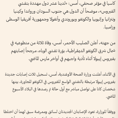
كاسيا في مؤتمر صحفي، أمس: «لدينا عشر دول مهددة بتفشي
الفيروس»، موضحاً أن الدول هي جنوب السودان ورواندا وكينيا
وتنزانيا وإثيوبيا والكونغو وبوروندي وأنغولا وجمهورية أفريقيا الوسطى
وزامبيا.
من جهته، أعلن الصليب الأحمر، أمس، وفاة ثلاثة من متطوعيه في
شمال شرق الكونغو الديمقراطية، بؤرة تفشي الوباء، مرجحاً إصابتهم
بفيروس إيبولا أثناء تأدية واجبهم في أواخر مارس الماضي.
في الأثناء، أعلنت وزارة الصحة الأوغندية، أمس، تسجيل ثلاث إصابات جديدة
بفيروس إيبولا مرتبطة بالتفشي الواسع للفيروس في الكونغو المجاورة، بينها
شخصان كانا على تواصل مباشر مع أول حالة تم رصدها في البلاد الأسبوع
الماضي.
ووفقاً للوزارة، تعود الإصابتان الجديدتان لسائق وممرضة سبق لهما أن اختلطا