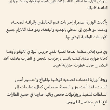
بالمريض الأول، أما الحالة الثالثة المؤكدة، فهي لامرأة كونغولية وصلت جواً إلى
العاصمة كامبالا.
وأكدت الوزارة استمرار إجراءات تتبع المخالطين والمراقبة الصحية،
ودعت المواطنين إلى التحلي بالهدوء واليقظة، ومواصلة الالتزام بجميع
الإجراءات الوقائية الموصى بها.
وفي ضوء إعلان منظمة الصحة العالمية تفشي فيروس أيبولا في الكونغو وأوغندا
كحالة طوارئ عالمية، كثفت باكستان إجراءات الفحص في المطارات بمختلف أنحاء
البلاد، إلى جانب خطوات احترازية أخرى.
ووفقاً لوزارة الخدمات الصحية الوطنية واللوائح والتنسيق أمس
السبت، فقد أصدر وزير الصحة، مصطفى كمال، تعليمات إلى
السلطات لتنفيذ بروتوكولات فحص وقائية صارمة في جميع المطارات
لمنع تفشٍ محتمل للفيروس.