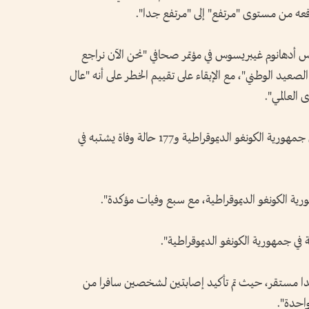
 رفعه من مستوى "مرتفع" إلى "مرتفع جدا".
روس أدهانوم غيبريسوس في مؤتمر صحافي "نحن الآن نراجع
صعيد الوطني"، مع الإبقاء على تقييم الخطر على أنه "عال
العالمي".
وأوضح أن هناك قرابة 750 إصابة محتملة في جمهورية الكونغو الديموقراطية و177 حالة وفاة يشتبه في
في جمهورية الكونغو الديموقراطية".
ندا مستقر، حيث تم تأكيد إصابتين لشخصين سافرا من
واحدة".