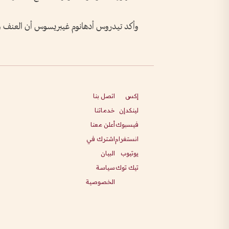
وأكد تيدروس أدهانوم غيبريسوس أن العنف وان
إكس
اتصل بنا
لينكدإن
خدماتنا
فيسبوك
أعلن معنا
انستغرام
اشترك في
يوتيوب
البيان
تيك توك
سياسة
الخصوصية