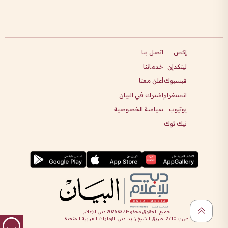
إكس
اتصل بنا
لينكدإن
خدماتنا
فيسبوك
أعلن معنا
انستغرام
اشترك في البيان
يوتيوب
سياسة الخصوصية
تيك توك
جميع الحقوق محفوظة ©
2026
دبي للإعلام
ص.ب 2710، طريق الشيخ زايد، دبي، الإمارات العربية المتحدة