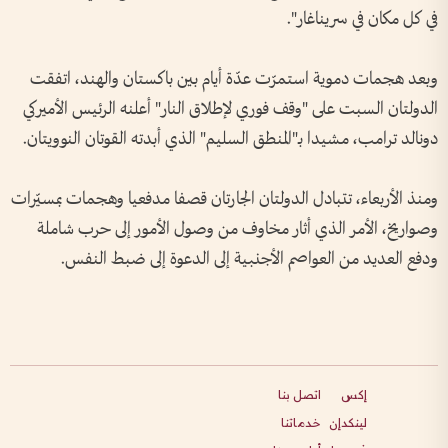
في كل مكان في سريناغار".
وبعد هجمات دموية استمرّت عدّة أيام بين باكستان والهند، اتفقت
الدولتان السبت على "وقف فوري لإطلاق النار" أعلنه الرئيس الأميركي
دونالد ترامب، مشيدا بـ"المنطق السليم" الذي أبدته القوتان النوويتان.
ومنذ الأربعاء، تتبادل الدولتان الجارتان قصفا مدفعيا وهجمات بمسيّرات
وصواريخ، الأمر الذي أثار مخاوف من وصول الأمور إلى حرب شاملة
ودفع العديد من العواصم الأجنبية إلى الدعوة إلى ضبط النفس.
إكس
اتصل بنا
لينكدإن
خدماتنا