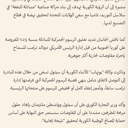
مشيرة إلى أن الرؤية الكورية تهدف إلى بناء شراكة صناعية "متبادلة المنفعة" في
سلاسل التوريد، تماشيا مع سعي الولايات المتحدة لتحقيق نهضة في قطاع
التصنيع لديها.
كما ناقش الجانبان تمديد تعليق الرسوم الجمركية المتبادلة بنسبة 25% المفروضة
على كوريا الجنوبية من قبل إدارة الرئيس الأمريكي دونالد ترامب للسماح
بإجراء مفاوضات تجارية أكثر جوهرية.
وذكرت وكالة "يونهاب" للأنباء الكورية أن سيئول تسعى من خلال هذه المبادرة
إلى التوصل لاتفاق شامل ينهي قضية الرسوم الجمركية التي فرضتها إدارة
ترامب سابقاً، وتأمين إعفاء كامل أو تخفيض للرسوم على منتجاتها الرئيسية.
وأكد وزير التجارة الكوري على أن سيئول وواشنطن ملتزمتان بإيجاد حلول
مربحة للطرفين، مشددا على أن المفاوضات ستستمر حتى النهاية على أساس
حماية المصالح الوطنية الكورية لتحقيق "نتيجة إيجابية".