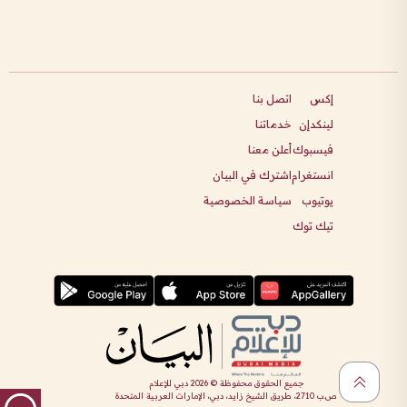
إكس
اتصل بنا
لينكدإن
خدماتنا
فيسبوك
أعلن معنا
انستغرام
اشترك في البيان
يوتيوب
سياسة الخصوصية
تيك توك
جميع الحقوق محفوظة ©
2026
دبي للإعلام
ص.ب 2710، طريق الشيخ زايد، دبي، الإمارات العربية المتحدة