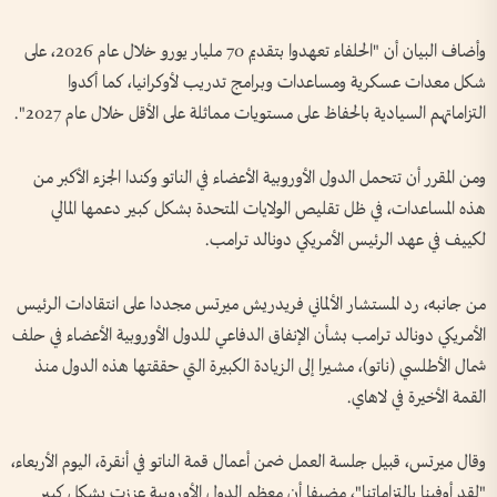
وأضاف البيان أن "الحلفاء تعهدوا بتقديم 70 مليار يورو خلال عام 2026، على
شكل معدات عسكرية ومساعدات وبرامج تدريب لأوكرانيا، كما أكدوا
التزاماتهم السيادية بالحفاظ على مستويات مماثلة على الأقل خلال عام 2027".
ومن المقرر أن تتحمل الدول الأوروبية الأعضاء في الناتو وكندا الجزء الأكبر من
هذه المساعدات، في ظل تقليص الولايات المتحدة بشكل كبير دعمها المالي
لكييف في عهد الرئيس الأمريكي دونالد ترامب.
من جانبه، رد المستشار الألماني فريدريش ميرتس مجددا على انتقادات الرئيس
الأمريكي دونالد ترامب بشأن الإنفاق الدفاعي للدول الأوروبية الأعضاء في حلف
شمال الأطلسي (ناتو)، مشيرا إلى الزيادة الكبيرة التي حققتها هذه الدول منذ
القمة الأخيرة في لاهاي.
وقال ميرتس، قبيل جلسة العمل ضمن أعمال قمة الناتو في أنقرة، اليوم الأربعاء،
"لقد أوفينا بالتزاماتنا"، مضيفا أن معظم الدول الأوروبية عززت بشكل كبير