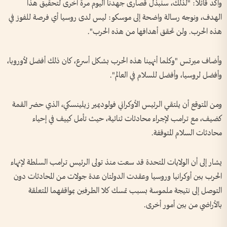
وأكد قائلاً: "لذلك، سنبذل قصارى جهدنا اليوم مرة أخرى لتحقيق هذا
الهدف، ونوجه رسالة واضحة إلى موسكو: ليس لدى روسيا أي فرصة للفوز في
هذه الحرب. ولن تحقق أهدافها من هذه الحرب".
وأضاف ميرتس "وكلما أنهينا هذه الحرب بشكل أسرع، كان ذلك أفضل لأوروبا،
وأفضل لروسيا، وأفضل للسلام في العالم".
ومن المتوقع أن يلتقي الرئيس الأوكراني فولوديمير زيلينسكي، الذي حضر القمة
كضيف، مع ترامب لإجراء محادثات ثنائية، حيث تأمل كييف في إحياء
محادثات السلام المتوقفة.
يشار إلى أن الولايات المتحدة قد سعت منذ تولى الرئيس ترامب السلطة لإنهاء
الحرب بين أوكرانيا وروسيا وعقدت الدولتان عدة جولات من المحادثات دون
التوصل إلى نتيجة ملموسة بسبب تمسك كلا الطرفين بمواقفهما المتعلقة
بالأراضي من بين أمور أخرى.