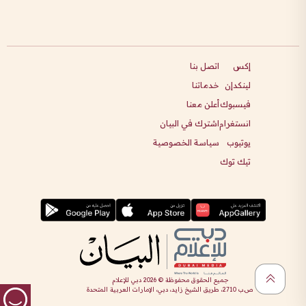
إكس
اتصل بنا
لينكدإن
خدماتنا
فيسبوك
أعلن معنا
انستغرام
اشترك في البيان
يوتيوب
سياسة الخصوصية
تيك توك
جميع الحقوق محفوظة ©
2026
دبي للإعلام
ص.ب 2710، طريق الشيخ زايد، دبي، الإمارات العربية المتحدة