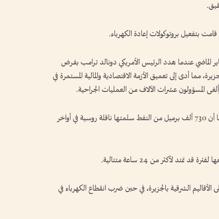
يق.
 قامت بتفعيل بروتوكولات إعادة الكهرباء.
يناير الماضي عندما هدد الرئيس الأمريكي دونالد ترامب بفرض
رة، مما أدى إلى تعميق الأزمة الاقتصادية والمالية المستمرة في
وألغى المسؤولون عشرات الآلاف من العمليات الجراحية.
وتنتج كوبا 40% فقط من الوقود الذي تحتاجه، كما أن 730 ألف برميل من النفط سلمتها ناقلة روسية في أواخر
تمتد لأكثر من 24 ساعة متتالية.
ى الأقاليم الشرقية بالجزيرة، في حين ضرب انقطاع الكهرباء في