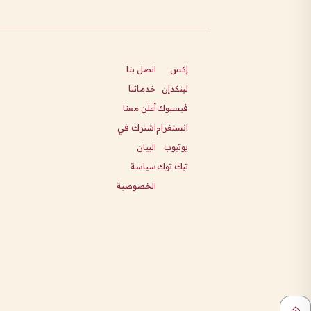
إكس
اتصل بنا
لينكدإن
خدماتنا
فيسبوك
أعلن معنا
انستغرام
اشترك في
يوتيوب
البيان
تيك توك
سياسة
الخصوصية