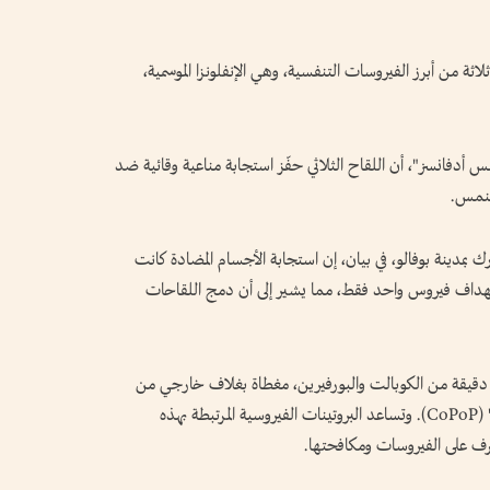
لاثة من أبرز الفيروسات التنفسية، وهي الإنفلونزا الموسمية،
 أدفانسز"، أن اللقاح الثلاثي حفّز استجابة مناعية وقائية ضد
النمس.
ك بمدينة بوفالو، في بيان، إن استجابة الأجسام المضادة كانت
تهداف فيروس واحد فقط، مما يشير إلى أن دمج اللقاحات
دقيقة من الكوبالت والبورفيرين، مغطاة بغلاف خارجي من
الشحم الفسفوري، وهو مزيج يُعرف باسم "كوبوب" (CoPoP). وتساعد البروتينات الفيروسية المرتبطة بهذه
عرف على الفيروسات ومكافحتها.