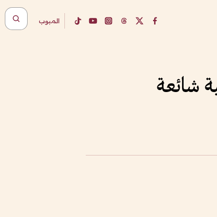
المبوب
ة شائعة