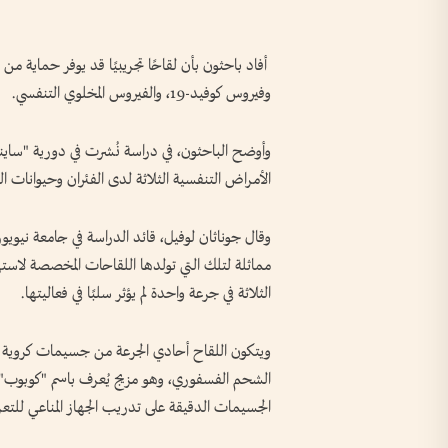
أفاد باحثون بأن لقاحًا تجريبيًا قد يوفر حماية من ث
وفيروس كوفيد-19، والفيروس المخلوي التنفسي.
وأوضح الباحثون، في دراسة نُشرت في دورية "ساينس
الأمراض التنفسية الثلاثة لدى الفئران وحيوانات 
وقال جوناثان لوفيل، قائد الدراسة في جامعة نيويور
مماثلة لتلك التي تولدها اللقاحات المخصصة لاس
الثلاثة في جرعة واحدة لم يؤثر سلبًا في فعاليتها.
ويتكون اللقاح أحادي الجرعة من جسيمات كروية 
الجسيمات الدقيقة على تدريب الجهاز المناعي للت