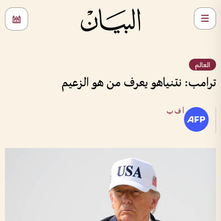
العالم
ترامب: نتنياهو يعرف من هو الزعيم
أ ف ب