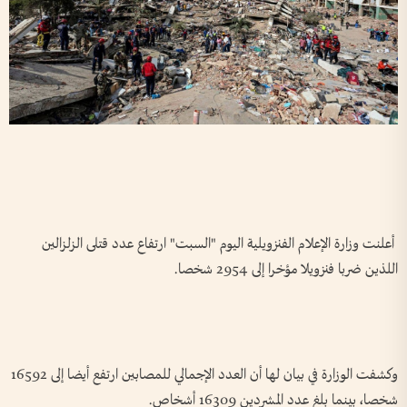
أعلنت وزارة ​الإعلام الفنزويلية ‌اليوم "السبت" ارتفاع ‌عدد ⁠قتلى ​الزلزالين
⁠اللذين ضربا ⁠فنزويلا ⁠مؤخرا إلى 2954 ⁠شخصا.
وكشفت الوزارة في بيان لها أن ​العدد ⁠الإجمالي للمصابين ارتفع أيضا إلى ​16592
‌شخصا، بينما ​بلغ ​عدد المشردين 16309 ⁠أشخاص.