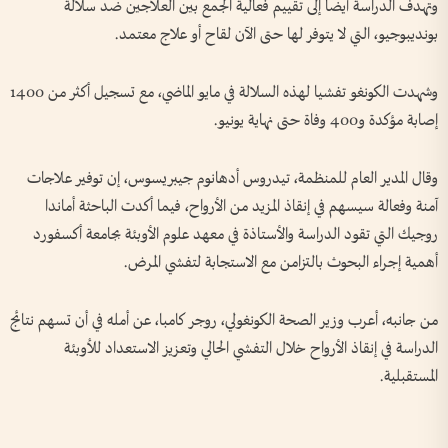
وتهدف الدراسة أيضا إلى تقييم فعالية الجمع بين العلاجين ضد سلالة
بونديبوجيو، التي لا يتوفر لها حتى الآن لقاح أو علاج معتمد.
وشهدت الكونغو تفشيا لهذه السلالة في مايو الماضي، مع تسجيل أكثر من 1400
إصابة مؤكدة و400 وفاة حتى نهاية يونيو.
وقال المدير العام للمنظمة، تيدروس أدهانوم جيبريسوس، إن توفير علاجات
آمنة وفعالة سيسهم في إنقاذ المزيد من الأرواح، فيما أكدت الباحثة أماندا
روجيك التي تقود الدراسة والأستاذة في معهد علوم الأوبئة بجامعة أكسفورد
أهمية إجراء البحوث بالتزامن مع الاستجابة لتفشي المرض.
من جانبه، أعرب وزير الصحة الكونغولي، روجر كامبا، عن أمله في أن تسهم نتائج
الدراسة في إنقاذ الأرواح خلال التفشي الحالي وتعزيز الاستعداد للأوبئة
المستقبلية.