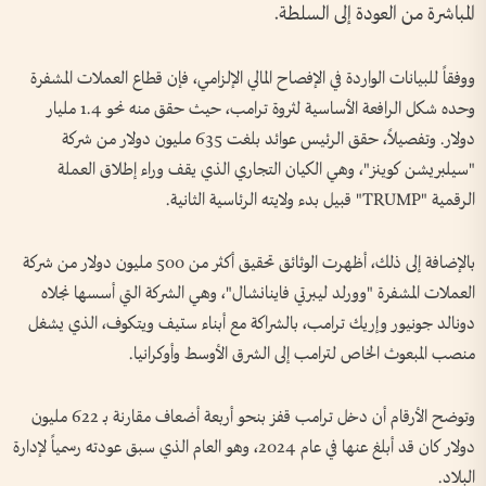
المباشرة من العودة إلى السلطة.
ووفقاً للبيانات الواردة في الإفصاح المالي الإلزامي، فإن قطاع العملات المشفرة
وحده شكل الرافعة الأساسية لثروة ترامب، حيث حقق منه نحو 1.4 مليار
دولار. وتفصيلاً، حقق الرئيس عوائد بلغت 635 مليون دولار من شركة
"سيلبريشن كوينز"، وهي الكيان التجاري الذي يقف وراء إطلاق العملة
الرقمية "TRUMP" قبيل بدء ولايته الرئاسية الثانية.
بالإضافة إلى ذلك، أظهرت الوثائق تحقيق أكثر من 500 مليون دولار من شركة
العملات المشفرة "وورلد ليبرتي فاينانشال"، وهي الشركة التي أسسها نجلاه
دونالد جونيور وإريك ترامب، بالشراكة مع أبناء ستيف ويتكوف، الذي يشغل
منصب المبعوث الخاص لترامب إلى الشرق الأوسط وأوكرانيا.
وتوضح الأرقام أن دخل ترامب قفز بنحو أربعة أضعاف مقارنة بـ 622 مليون
دولار كان قد أبلغ عنها في عام 2024، وهو العام الذي سبق عودته رسمياً لإدارة
البلاد.