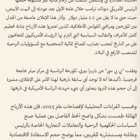
الجديدة الصادرة في واشنطن كشفت عن أرقام مالية غير مسبوقة حققها
الرئيس الأمريكي دونالد ترامب خلال عامه الأول بعد عودته إلى البيت الأبيض،
حيث جنى ما لا يقل عن 2.2 مليار دولار . وأثار هذا الإعلان عاصفة من الجدل
بين المؤرخين ومراقبي القوانين الأخلاقية، الذين اعتبروا هذه الأرباح بمثابة تحطيم
كامل للأعراف والتقاليد السياسية التي التزم بها الرؤساء الأمريكيون المتعاقبون
على مر التاريخ لتجنب تضارب المصالح المالية الشخصية مع المسؤوليات الرسمية
للمنصب الأرفع في البلاد.
ونقلت "بي بي سي" عن باربرا بيري، المؤرخة الرئاسية في مركز ميلر بجامعة
فرجينيا، تأكيدها أنه لا توجد أي سابقة تاريخية لهذا الأمر على الإطلاق، مشيرة
إلى أن حجم هذه الثروة يتجاوز أي شيء شهدته الرئاسة الأمريكية في تاريخها.
وبحسب القراءات التحليلية لإفصاحات عام 2025، فإن هذه الأرباح
الهائلة طمست بشكل واضح الخط الفاصل بين عملية صنع
السياسات الحكومية الرسمية والتعاملات التجارية الخاصة بالرئيس
وعائلته ومستشاريه المقربين، مما يوضح حجم الاستفادة الاقتصادية