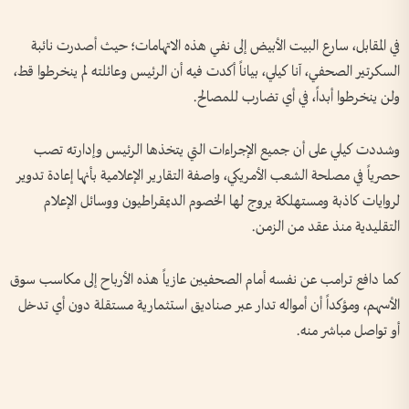
في المقابل، سارع البيت الأبيض إلى نفي هذه الاتهامات؛ حيث أصدرت نائبة
السكرتير الصحفي، آنا كيلي، بياناً أكدت فيه أن الرئيس وعائلته لم ينخرطوا قط،
ولن ينخرطوا أبداً، في أي تضارب للمصالح.
وشددت كيلي على أن جميع الإجراءات التي يتخذها الرئيس وإدارته تصب
حصرياً في مصلحة الشعب الأمريكي، واصفة التقارير الإعلامية بأنها إعادة تدوير
لروايات كاذبة ومستهلكة يروج لها الخصوم الديمقراطيون ووسائل الإعلام
التقليدية منذ عقد من الزمن.
كما دافع ترامب عن نفسه أمام الصحفيين عازياً هذه الأرباح إلى مكاسب سوق
الأسهم، ومؤكداً أن أمواله تدار عبر صناديق استثمارية مستقلة دون أي تدخل
أو تواصل مباشر منه.