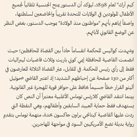
كيم آرك" لعام 1898، ليؤكد أن الدستور يمنح الجنسية تلقائياً لجميع
الأطفال المولودين في الولايات المتحدة تقريباً والخاضعين لسلطتها،
واصفاً إياهم بأنهم "مواطنون منذ الولادة" بموجب الدستور، بغض النظر
عن الوضع القانوني لآبائهم.
وشهدت كواليس المحكمة انقساماً حاداً بين القضاة المحافظين؛ حيث
انضمت القاضية المحافظة إيمي كوني باريت وثلاث قاضيات ليبراليات
فقط إلى رأي رئيس المحكمة. في المقابل، عبّر القضاة الثلاثة المعارضون في
أكثر من 130 صفحة عن إحباطهم الشديد؛ إذ اعتبر القاضي صموئيل
أليتو القرار خطأً جسيماً يحافظ على حوافز قوية للهجرة غير القانونية.
بينما انتقد القاضي كلارنس توماس الأغلبية معتبراً أن النص كان
يستهدف فقط حماية العبيد السابقين وأطفالهم، وهي النقطة التي
ردت عليها القاضية كيتانجي براون جاكسون بحدة، متهمة توماس بتقديم
رواية بديلة تضع الأمريكيين السود في مواجهة المهاجرين.