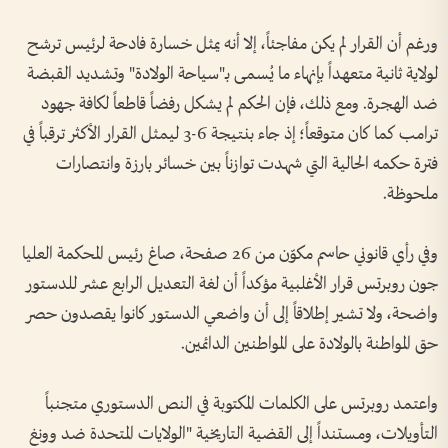
ورغم أن القرار لم يكن مفاجئاً، إلا أنه يمثل خسارة فادحة لرئيس ترشح
لولاية ثانية متعهداً بإنهاء ما يُسمى بـ"سياحة الولادة" وتشديد القبضة
ضد الهجرة. ومع ذلك، فإن الحكم لم يشكل رفضاً قاطعاً لكافة جهود
ترامب كما كان متوقعاً؛ إذ جاء بنتيجة 6-3 ليمثل القرار الأكثر ترقباً في
فترة حكمه الحالية التي شهدت توازناً بين خسائر بارزة وانتصارات
ملحوظة.
وفي رأي قانوني حاسم مكوّن من 26 صفحة، صاغ رئيس المحكمة العليا
جون روبرتس قرار الأغلبية مؤكداً أن لغة التعديل الرابع عشر للدستور
واضحة، ولا تشير إطلاقاً إلى أن واضعي الدستور كانوا يقصدون حصر
حق المواطنة بالولادة على المواطنين الدائمين.
واعتمد روبرتس على الكلمات المكتوبة في النص الدستوري متجنباً
التأويلات، ومستنداً إلى القضية التاريخية "الولايات المتحدة ضد وونغ