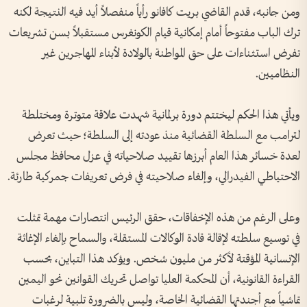
ومن جانبه، قدم القاضي بريت كافانو رأياً منفصلاً أيد فيه النتيجة لكنه
ترك الباب مفتوحاً أمام إمكانية قيام الكونغرس مستقبلاً بسن تشريعات
تفرض استثناءات على حق المواطنة بالولادة لأبناء المهاجرين غير
النظاميين.
ويأتي هذا الحكم ليختتم دورة برلمانية شهدت علاقة متوترة ومختلطة
لترامب مع السلطة القضائية منذ عودته إلى السلطة؛ حيث تعرض
لعدة خسائر هذا العام أبرزها تقييد صلاحياته في عزل محافظ مجلس
الاحتياطي الفيدرالي، وإلغاء صلاحيته في فرض تعريفات جمركية طارئة.
وعلى الرغم من هذه الإخفاقات، حقق الرئيس انتصارات مهمة تمثلت
في توسيع سلطته لإقالة قادة الوكالات المستقلة، والسماح بإلغاء الإغاثة
الإنسانية المؤقتة لأكثر من مليون شخص. ويؤكد هذا التباين، بحسب
القراءة القانونية، أن المحكمة العليا تواصل تحريك القوانين نحو اليمين
تماشياً مع أجندتها القضائية الخاصة، وليس بالضرورة تلبية لرغبات