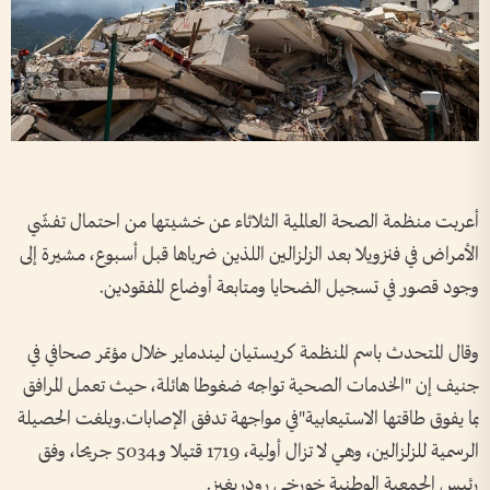
أعربت منظمة الصحة العالمية الثلاثاء عن خشيتها من احتمال تفشّي
الأمراض في فنزويلا بعد الزلزالين اللذين ضرباها قبل أسبوع، مشيرة إلى
وجود قصور في تسجيل الضحايا ومتابعة أوضاع المفقودين.
وقال المتحدث باسم المنظمة كريستيان ليندماير خلال مؤتمر صحافي في
جنيف إن "الخدمات الصحية تواجه ضغوطا هائلة، حيث تعمل المرافق
بما يفوق طاقتها الاستيعابية"في مواجهة تدفق الإصابات.وبلغت الحصيلة
الرسمية للزلزالين، وهي لا تزال أولية، 1719 قتيلا و5034 جريحا، وفق
رئيس الجمعية الوطنية خورخي رودريغيز.