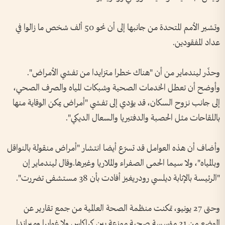
وتشير الأمم المتحدة من جانبها إلى أن نحو 50 ألف شخص ما زالوا في
عداد المفقودين.
وحذّر ليندماير من أن "هناك خطرا متزايدا من تفشي الأمراض".
وأوضح أن تعطل الخدمات الصحية وشبكات المياه والصرف الصحي،
إلى جانب نزوح السكان، قد يؤدي إلى تفشي "أمراض يمكن الوقاية منها
باللقاحات مثل الحصبة والدفتيريا والسعال الديكي".
وأضاف أن هذه العوامل قد تسرّع أيضا انتشار "أمراض منقولة بالنواقل
وبالمياه"، ولا سيما الحمى الصفراء والملاريا وغيرها.وقال ليندماير إن
"الرئيسة بالإنابة ديلسي رودريغيز أفادت بأن 38 مستشفى تضررت".
وحتى 27 يونيو، تمكنت منظمة الصحة العالمية من جمع تقارير عن
الوضع من 21 مؤسسة صحية موزعة بين كراكاس ولا غوايرا وميراندا