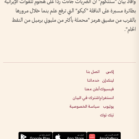
وأفاد بيان "سنتكوم" أن الضربات جاءت ردا على هجوم للقوات الإيرانية
بطائرة مسيرة على الناقلة "كيكو" التي ترفع علم بنما خلال مرورها
بالقرب من مضيق هرمز "محملة بأكثر من مليوني برميل من النفط
الخام".
إكس
اتصل بنا
لينكدإن
خدماتنا
فيسبوك
أعلن معنا
انستغرام
اشترك في البيان
يوتيوب
سياسة الخصوصية
تيك توك