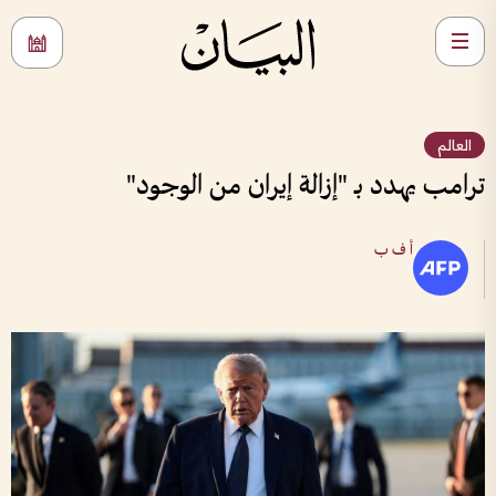
العالم
ترامب يهدد بـ "إزالة إيران من الوجود"
أ ف ب