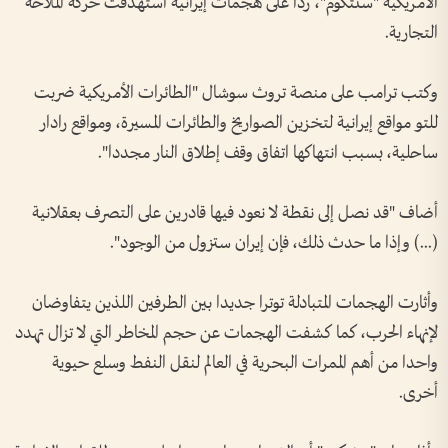
الأمريكية "سنتكوم"، ردا على هجمات إيرانية استهدفت حركة الملاحة
التجارية.
وكتب ترامب على منصة تروث سوشال "الطائرات الأمريكية ضربت
للتو مواقع إيرانية لتخزين الصواريخ والطائرات المسيرة، ومواقع رادار
ساحلية، بسبب انتهاكها اتفاق وقف إطلاق النار مجددا".
أضاف "قد نصل إلى نقطة لا نعود فيها قادرين على التصرف بعقلانية
(...) وإذا ما حدث ذلك، فإن إيران ستزول من الوجود".
وأثارت الهجمات المتبادلة توترا جديدا بين الطرفين اللذين يتفاوضان
لإنهاء الحرب، كما كشفت الهجمات عن حجم المخاطر التي لا تزال تهدد
واحدا من أهم الممرات البحرية في العالم لنقل النفط وسلع حيوية
أخرى.