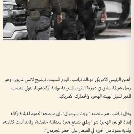
أعلن الرئيس الأمريكي دونالد ترامب، اليوم السبت، ترشيح لانس شروير، وهو
رجل شرطة سابق في دورية الطرق السريعة بولاية أوكلاهوما، لتولي منصب
المدير المقبل لهيئة الهجرة والجمارك الأمريكية.
وقال ترامب، عبر منصته "تروث سوشيال"، إن مرشحه الجديد لقيادة وكالة
إنفاذ قوانين الهجرة هو "وطني يتمتع بخبرة ميدانية حقيقية، وقائد أثبت كفاءته،
ولديه عقود من الخبرة في القبض على أخطر المجرمين".