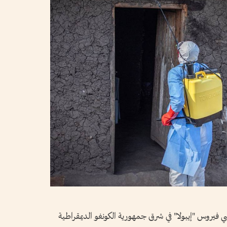
شي فيروس "إيبولا" في شرق جمهورية الكونغو الديمقراطية