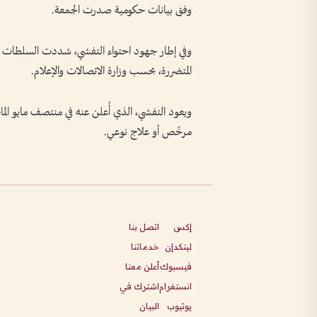
وفق بيانات حكومية صدرت الجمعة.
وفي إطار جهود احتواء التفشي، شددت السلطات إج
المتضررة، بحسب وزارة الاتصالات والإعلام.
ويعود التفشي، الذي أُعلن عنه في منتصف مايو الماضي
مرخّص أو علاج نوعي.
إكس
اتصل بنا
لينكدإن
خدماتنا
فيسبوك
أعلن معنا
انستغرام
اشترك في
يوتيوب
البيان