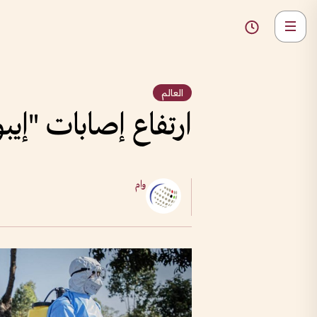
العالم
ارتفاع إصابات "إيبولا" في
وام