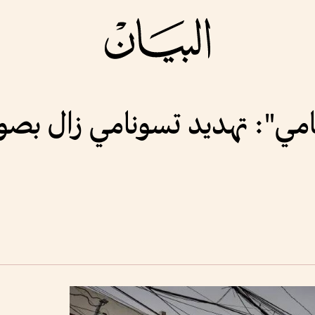
مي": تهديد تسونامي زال بصورة