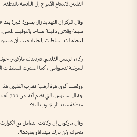
الفلبين لاندفاع الأمواج إلى اليابسة بالمنطقة.
وقال المركز إن التهديد زال بصورة كبيرة بعد
سبعة وثلاثين دقيقة صباحا بالتوقيت المحلي. ول
لتحذيرات السلطات المحلية حيث أن مستويات
وكان الرئيس الفلبيني فيرديناند ماركوس جونيو
المعرضة لتسونامي ، كما أصدرت السلطات الإند
جنرال سان
منطقة مينداناو بجنوب البلاد.
وقال ماركوس إن وكالات التعامل مع الكوارث 
تتحرك ولن نترك مينداناو بمفردها".