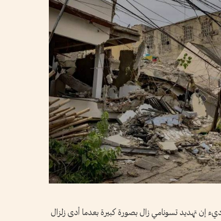
ديء إن تهديد تسونامي زال بصورة كبيرة بعدما أدى زلزال