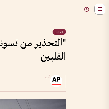
العالم
"التحذير من تسونا
الفلبين
أ ب