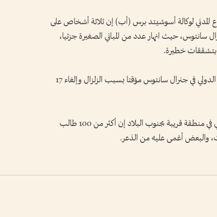
فاع المدني لوكالة أسوشيتد برس (أب) إن ثلاثة أشخاص على
صيب 130 آخرون في جنرال سانتوس، حيث انهار عدد من المباني الصغيرة جزئيا،
 بتشققات خطيرة.
وقال مسؤولو الطيران المدني إنه تم إغلاق المطار الدولي في جنرال سانتوس مؤقتا بسبب الزلزال وإلغاء 17
وقال إيدنار دايانجيرانج مدير مكتب الدفاع المدني في منطقة قريبة بجنوب البلاد إن أكثر من 100 طالب
ت، والبعض أغمى عليه من الذعر.