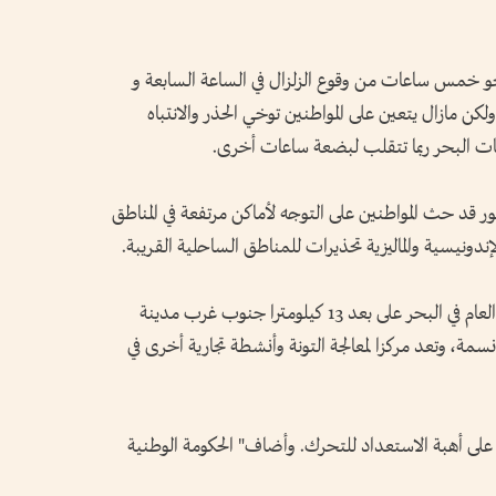
 نحو خمس ساعات من وقوع الزلزال في الساعة السابعة و
كن مازال يتعين على المواطنين توخي الحذر والانتباه
 البحر ربما تتقلب لبضعة ساعات أخرى.
ر قد حث المواطنين على التوجه لأماكن مرتفعة في المناطق
ونيسية والماليزية تحذيرات للمناطق الساحلية القريبة.
ووقعت أقوى هزة أرضية تضرب الفلبين هذا العام في البحر على بعد 13 كيلومترا جنوب غرب مدينة
توس، التي تضم أكثر من 700 ألف نسمة، وتعد مركزا لمعالجة التونة وأنشطة تجارية أخرى في
على أهبة الاستعداد للتحرك. وأضاف" الحكومة الوطنية