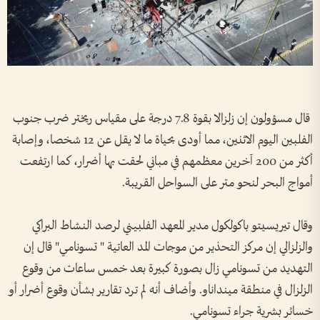
قال مسؤولون إن زلزالا بقوة 7.8 درجة على مقياس ريختر ضرب جنوب
الفلبين اليوم الاثنين، مما أودى بحياة ما لا يقل عن 12 شخصا، وإصابة
أكثر من 200 آخرين معظمهم في مباني لحقت بها أضرار، كما ارتفعت
أمواج البحر لنحو متر على السواحل القريبة.
وقال تيريسيتو باكولكول مدير المعهد الفلبيني لرصد النشاط البراكي
والزلزالي إن مركز التحذير من موجات المد العاتية " تسونامي" قال إن
التهديد من تسونامي زال بصورة كبيرة بعد خمس ساعات من وقوع
الزلزال في منطقة مينداناو. وأضاف أنه لم ترد تقارير بشأن وقوع أضرار أو
خسائر بشرية جراء تسونامي.