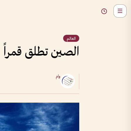
العالم
الصين تطلق قمراً اص
وام