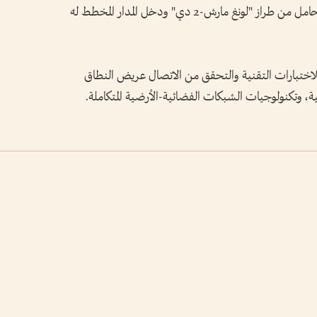
تم إطلاق القمر الاصطناعي على متن صاروخ حامل من طراز "لونغ مارش-2 دي" ودخل المدار المخطط له
ختبارات التقنية والتحقق من الاتصال عريض النطاق
ية، وتكنولوجيات الشبكات الفضائية-الأرضية المتكاملة.