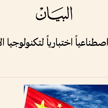
طناعياً اختبارياً لتكنولوجيا ال