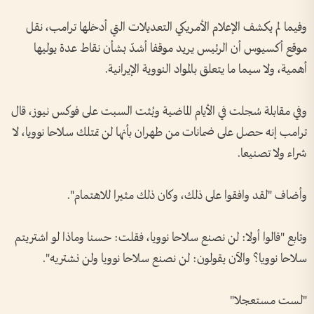
وفيما لم يكشف الإعلام الأمريكي التعديلات التي أدخلها ترامب، نقل
موقع أكسيوس أن الرئيس يريد موقفا أشدّ بشأن نقاط عدة يوليها
أهمية، ولا سيما ما يتعلق بالمواد النووية الإيرانية.
وفي مقابلة سُجلت في الأيام الماضية وبُثت السبت على فوكس نيوز، قال
ترامب إنه حصل على ضمانات من طهران بأنها لن تمتلك سلاحا نوويا، لا
شراء ولا تصنيعا.
وأضاف "لقد وافقوا على ذلك، وكان ذلك مثيرا للاهتمام".
وتابع "قالوا أولا: لن نصنع سلاحا نوويا، فقلت: حسنا وماذا لو اشتريتم
سلاحا نوويا؟ والآن يقولون: لن نصنع سلاحا نوويا ولن نشتريه".
"لست مستعجلا"