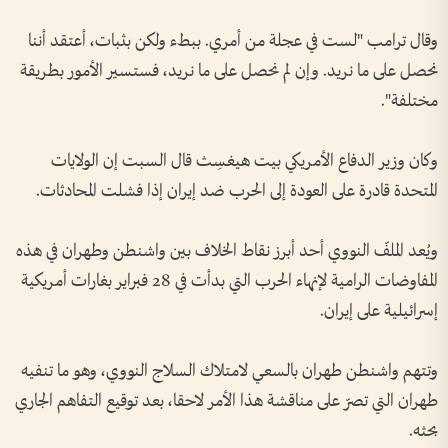
وقال ترامب "لست في عجلة من أمري. ببطء ولكن بثبات، أعتقد أننا
نحصل على ما نريد. وإن لم نحصل على ما نريد، فستسير الأمور بطريقة
مختلفة".
وكان وزير الدفاع الأمريكي بيت هيغسِث قال السبت إن الولايات
المتحدة قادرة على العودة إلى الحرب ضد إيران إذا فشلت المحادثات.
ويُعد الملفّ النووي أحد أبرز نقاط الخلاف بين واشنطن وطهران في هذه
المفاوضات الرامية لإنهاء الحرب التي بدأت في 28 فبراير بغارات أمريكية
إسرائيلية على إيران.
وتتهم واشنطن طهران بالسعي لامتلاك السلاج النووي، وهو ما تنفيه
طهران التي تصرّ على مناقشة هذا الأمر لاحقا، بعد توقيع التفاهم الجاري
بحثه.