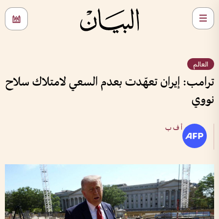
العالم
ترامب: إيران تعهّدت بعدم السعي لامتلاك سلاح
نووي
أ ف ب