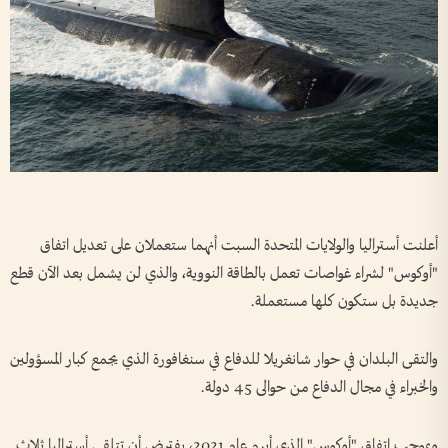
أعلنت أستراليا والولايات المتحدة السبت أنهما ستعملان على تعديل اتفاق
"أوكوس" لشراء غواصات تعمل بالطاقة النووية، والذي لن يشمل بعد الآن قطع
جديدة بل ستكون كلها مستعملة.
والتقى البلدان في حوار شانغريلا للدفاع في سنغافورة الذي يجمع كبار المسؤولين
والخبراء في مجال الدفاع من حوالى 45 دولة.
وبموجب اتفاق "أوكوس" الذي أبرم عام 2021، يفترض أن تتلقى أستراليا ثلاث