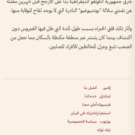
شرق جمهورية الكونغو الديمقراطية بدأ على الأرجح قبل شهرين معلنة
عن تفشي سلالة "بونديبوغيو" النادرة التي لا يوجد لقاح للوقاية منها.
وأثار ذلك قلق الخبراء بسبب طول المدة التي ظل فيها الفيروس دون
اكتشاف بينما كان ينتشر عبر منطقة مكتظة بالسكان مما جعل من
الصعب تتبع وعزل المخالطين للأفراد المصابين.
إكس
اتصل بنا
لينكدإن
خدماتنا
فيسبوك
أعلن معنا
انستغرام
اشترك في البيان
يوتيوب
سياسة الخصوصية
تيك توك