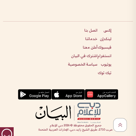
إكس
اتصل بنا
لينكدإن
خدماتنا
فيسبوك
أعلن معنا
انستغرام
اشترك في البيان
يوتيوب
سياسة الخصوصية
تيك توك
جميع الحقوق محفوظة ©
2026
دبي للإعلام
ص.ب 2710، طريق الشيخ زايد، دبي، الإمارات العربية المتحدة