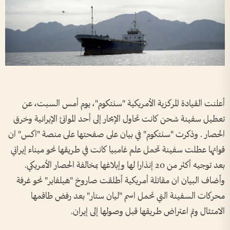
أعلنت القيادة المركزية الأمريكية "سنتكوم"، يوم أمس السبت، عن
تعطيل سفينة شحن كانت تحاول الإبحار إلى أحد الموانئ الإيرانية وخرق
الحصار . وذكرت "سنتكوم" في بيان على صفحتها على منصة "اكس" ان
قواتها عطلت سفينة تحمل علم غامبيا كانت في طريقها نحو ميناء إيراني
بعد توجيه أكثر من 20 إنذارا لها وإبلاغها بمخالفة الحصار الأمريكي.
وأضاف البيان ان مقاتلة أمريكية أطلقت صاروخ "هيلفاير" نحو غرفة
محركات السفينة التي تحمل اسم "ليان ستار" بعد رفض طاقمها
الامتثال وتم اعتراض طريقها قبل وصولها إلى إيران.