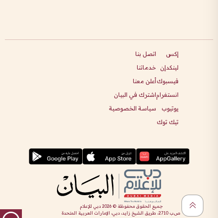
إكس
اتصل بنا
لينكدإن
خدماتنا
فيسبوك
أعلن معنا
انستغرام
اشترك في البيان
يوتيوب
سياسة الخصوصية
تيك توك
جميع الحقوق محفوظة ©
2026
دبي للإعلام
ص.ب 2710، طريق الشيخ زايد، دبي، الإمارات العربية المتحدة