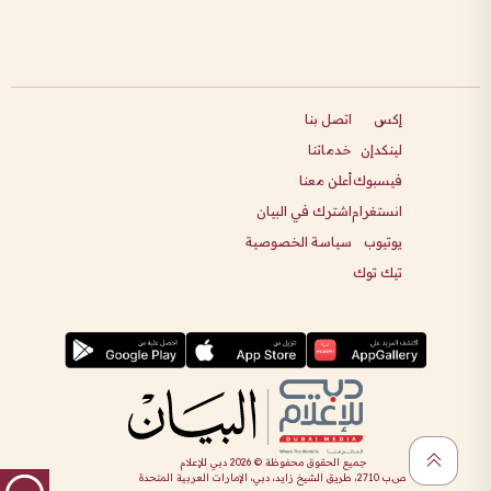
إكس
اتصل بنا
لينكدإن
خدماتنا
فيسبوك
أعلن معنا
انستغرام
اشترك في البيان
يوتيوب
سياسة الخصوصية
تيك توك
جميع الحقوق محفوظة ©
2026
دبي للإعلام
ص.ب 2710، طريق الشيخ زايد، دبي، الإمارات العربية المتحدة