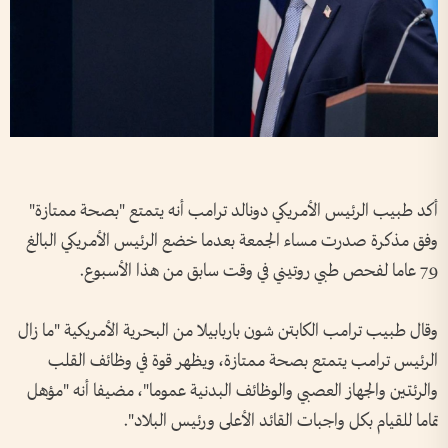
أكد طبيب الرئيس الأمريكي دونالد ترامب أنه يتمتع "بصحة ممتازة"
وفق مذكرة صدرت مساء الجمعة بعدما خضع الرئيس الأمريكي البالغ
79 عاما لفحص طبي روتيني في وقت سابق من هذا الأسبوع.
وقال طبيب ترامب الكابتن شون باربابيلا من البحرية الأمريكية "ما زال
الرئيس ترامب يتمتع بصحة ممتازة، ويظهر قوة في وظائف القلب
والرئتين والجهاز العصبي والوظائف البدنية عموما"، مضيفا أنه "مؤهل
تماما للقيام بكل واجبات القائد الأعلى ورئيس البلاد".