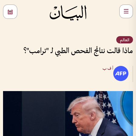
العالم
ماذا قالت نتائج الفحص الطبي لـ "ترامب"؟
أ ف ب