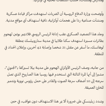
ومدارس ومنشآت، بحسب السلطات المحلية في أوكرانيا.
وأوضحت وزارة الدفاع الروسية أن الضربات استهدفت مراكز قيادة عسكرية
ومنشآت صناعية ردا على هجمات أوكرانية، نافية استهداف أي مواقع مدنية.
وجاء هذا التصعيد العسكري عقب إدانة الرئيس الروسي فلاديمير بوتين لهجوم
بطائرات مسيرة استهدف سكنا طلابيا في مدينة ستاروبيلسك بمنطقة
لوهانسك، ما أسفر عن مقتل 21 شخصا وإصابة 42 آخرين، وإعلان الحداد في
المنطقة.
من جانبه، وصف الرئيس الأوكراني الهجوم على مدينة بيلا تسيركفا بـ"الجنوني"،
مشيرا إلى أنها المرة الثالثة التي تستخدم فيها روسيا هذا الصاروخ الذي تصل
سرعته إلى 10 أضعاف سرعة الصوت والقادر على حمل رؤوس نووية وتدمير
المخابئ العميقة.
وشدد زيلينسكي على ضرورة ألا يمر هذا الاستهداف دون عواقب، في حين