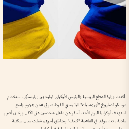
أكدت وزارة الدفاع الروسية والرئيس الأوكراني فولوديمير زيلينسكي، استخدام
موسكو لصاروخ "أوريشنيك" الباليستي الفرط صوتي ضمن هجوم واسع
استهدف أوكرانيا اليوم الأحد، أسفر عن مقتل شخصين على الأقل وإلحاق أضرار
مادية بـ 40 موقعا في العاصمة "كييف" ومناطق أخرى، شملت مبان سكنية