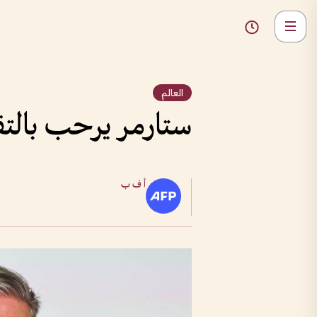
العالم
ستارمر يرحب بالتقدم
أ ف ب