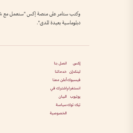
وكتب ستامر على منصة إكس "سنعمل مع شركائن
دبلوماسية بعيدة المدى".
إكس
اتصل بنا
لينكدإن
خدماتنا
فيسبوك
أعلن معنا
انستغرام
اشترك في
يوتيوب
البيان
تيك توك
سياسة
الخصوصية