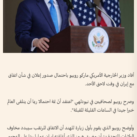
أفاد وزير الخارجية الأمريكي ماركو روبيو باحتمال صدور إعلان في شأن اتفاق
مع إيران في وقت لاحق الأحد.
وصرح روبيو لصحافيين في نيودلهي "اعتقد أنّ ثمة احتمالا ربما أن يتلقى العالم
خبرا جيدا في الساعات القليلة المقبلة".
وأوضح روبيو الذي يقوم بأول زيارة للهند أن الاتفاق المرتقب سيبدد مخاوف
الولايات المتحدة بشأن مضيق هرمز الذي أغلقته إيران عمليا ردا على الهجوم