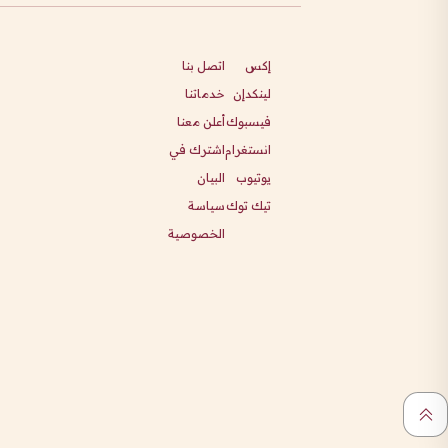
إكس
اتصل بنا
لينكدإن
خدماتنا
فيسبوك
أعلن معنا
انستغرام
اشترك في
يوتيوب
البيان
تيك توك
سياسة
الخصوصية