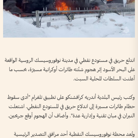
اندلع حريق في مستودع نفطي في مدينة نوفوروسيسك الروسية الواقعة
على البحر الأسود إثر هجوم شنّته طائرات أوكرانية مسيرّة، بحسب ما
أعلنت السلطات المحلية السبت.
وكتب رئيس البلدية أندريه كرافشنكو على تطبيق تلغرام "أدى سقوط
حطام طائرات مسيرة إلى اندلاع حريق في المستودع النفطي. اشتعلت
النيران في مبان تقنية وإدارية عدة". وأضاف أن الهجوم أوقع جريحين.
وتُعد محطة نوفوروسيسك النفطية أحد مرافق التصدير الرئيسية