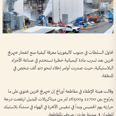
تحاول السلطات في جنوب كاليفورنيا معرفة كيفية منع انفجار صهريج
تخزين بعد تسرب مادة كيميائية خطرة تستخدم في صناعة الأجزاء
البلاستيكية، حيث صدرت أوامر إخلاء لنحو 40 ألف شخص في
المنطقة.
وقالت هيئة الإطفاء في مقاطعة أورانج إن صهريج تخزين يحتوي على ما
يتراوح بين 22700 و26500 لتر من ميثاكريلات الميثيل ارتفعت درجة
حرارته يوم الخميس وبدأ في تنفيس الأبخرة في الهواء في منشأة بلاستيك
للطيران في مدينة جاردن جروف بالمقاطعة.