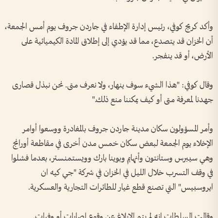
وأكد كريج كوفي، رئيس إدارة الإطفاء في جاردن جروف يوم أمس الجمعة،
أن الخزان قد يتصدع، مما قد يؤدي إلى إطلاق المادة الكيميائية على
الأرض، أو قد ينفجر.
وقال كوفي: "هذا الشيء سوف ينهار، ولا نعرف متى. نحن نبذل قصارى
جهدنا لمعرفة متى أو كيف يمكننا منع ذلك."
وأمر المسؤولون سكان مدينة جاردن جروف بالمغادرة ووسعوا أوامر
الإخلاء يوم الجمعة لبعض سكان خمس مدن أخرى في مقاطعة أورانج
وهي سيبرس وستانتون وأنهايم وبوينا بارك وويستمنستر، بعدما فشلوا
في وقف التسرب خلال الليل في الخزان في شركة "جي كيه ان
ايروسبيس" التي تصنع قطع غيار للطائرات التجارية والعسكرية.
وقالت السلطات إنه لم يتم الإبلاغ عن وقوع إصابات أو وفيات.