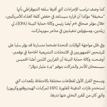
كما وصف ترامب الإجراءات التي أقرها سلفه الديموقراطي بأنها
"سخيفة" مؤكدا أن قراره سيساعد في خفض كلفة الغذاء للأمريكيين،
خلال مؤتمر صحافي ضم أيضا رئيس وكالة حماية البيئة (EPA)، لي
زيلدين، ومسؤولين تنفيذيين في متاجر سوبرماركت.
وفي ظل مواجهة الولايات المتحدة تضخما متسارعا قد يؤثر سلبا على
المرشحين الجمهوريين في الانتخابات التشريعية الحاسمة في نوفمبر،
أوضحت وكالة حماية البيئة أن القرارين اللذين أعلنا الخميس
سيسمحان للأسر والشركات بتوفير "2,4 مليار دولار".
ويسمح القرار الأول لقطاعات مختلفة بالاحتفاظ بالمعدات التي
تستخدم غازات الدفيئة المفلورة HFC (مركبات الهيدروفلوروكربون)
والتي كان من المقرر التخلي عنها تدريجا.