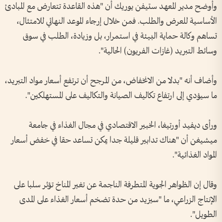
وأوضح مدير المعهد ستيفن يوريك أن "هذه القاعدة تتعارض مع المبادئ
الأساسية للعرض والطلب. فمن خلال إرجاء الموعد النهائي للامتثال،
تساهم وكالة حماية البيئة في استمرار، بل وزيادة، الطلب في سوق
وسائط التبريد (غازات الفريون) الحالية".
وأضاف أنه "بدلا من الانخفاض، من المرجح أن ترتفع أسعار مواد التبريد،
ما سيؤدي إلى ارتفاع تكاليف الصيانة والتكاليف على المستهلكين".
ورأى ديفيد أورتيغا، الخبير الاقتصادي في مجال الغذاء في جامعة
ميشيغن أن "هناك تدابير قليلة جدا يمكن تساعد حقا في خفض أسعار
المواد الغذائية".
وقال إن الظواهر الجوية المتطرفة الناجمة عن تغير المناخ تؤثر سلبا على
الإنتاج الزراعي، ما "سيزيد من حدة تضخم أسعار الغذاء على المدى
الطويل".