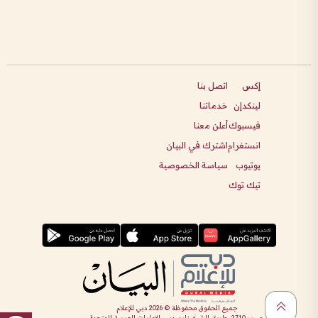
إكس
اتصل بنا
لينكدإن
خدماتنا
فيسبوك
أعلن معنا
انستغرام
اشترك في البيان
يوتيوب
سياسة الخصوصية
تيك توك
جميع الحقوق محفوظة ©
2026
دبي للإعلام
ص.ب 2710، طريق الشيخ زايد، دبي، الإمارات العربية المتحدة