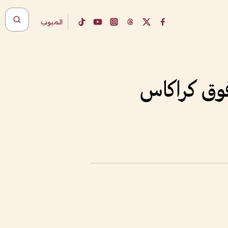
المبوب
وق كراكاس