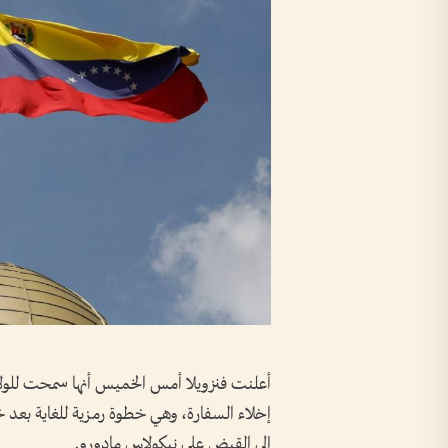
أعلنت فنزويلا أمس الخميس أنها سمحت للول
إخلاء السفارة، وهي خطوة رمزية للغاية بعد 
إلى القبض على نيكولاس مادورو.