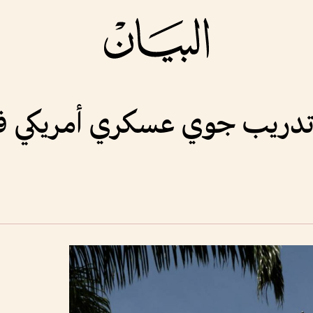
ى تدريب جوي عسكري أمريكي ف