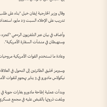
وقال وزير الخارجية إيفان خيل "بناء على طلب
تدريب على الإخلاء السبت 23 مايو، استعدادا لحالات طوارئ طبية محتملة أو أحداث كارثية".
وأضاف في بيان عبر التلفزيون الرسمي "كجزء 
وستهبطان في منشآت السفارة الأمريكية".
وعادة ما تستخدم القوات الأمريكية مروحيات 
وسيرمز تحليق الطائرتين إلى التحول في العلاقا
نيكولاس مادورو في 3 يناير بهجوم للقوات الأمريكية على كراكاس.
وبدأت عملية إطاحة مادورو بغارات جوية في سا
وبلغت ذروتها بالقبض عليه في مجمع عسكري 