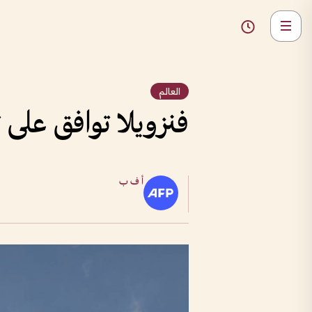
العالم
فنزويلا توافق عل
أ ف ب