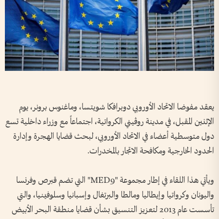
يعقد مفوضا الاتحاد الأوروبي دوبرافكا شويتسا، وماغنوس برونر، يوم
الإثنين المقبل، في مدينة روڤيني الكرواتية، اجتماعاً مع وزراء داخلية تسع
دول متوسطية أعضاء في الاتحاد الأوروبي، لبحث قضايا الهجرة وإدارة
الحدود الخارجية ومكافحة الاتجار بالمخدرات.
ويأتي هذا اللقاء في إطار مجموعة "MED9" التي تضم قبرص وفرنسا
واليونان وكرواتيا وإيطاليا ومالطا والبرتغال وإسبانيا وسلوفينيا، والتي
تأسست عام 2013 لتعزيز التنسيق بشأن قضايا منطقة البحر الأبيض