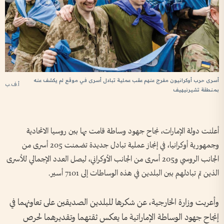
أسرى حرب أوكرانيون مفرج عنهم عقب عملية تبادل أسرى في موقع لم يكشف عنه
أ.ف.ب
بمنطقة تشيرنيهيف
أعلنت دولة الإمارات، نجاح جهود وساطة قامت بها بين روسيا الاتحادية
وجمهورية أوكرانيا، في إنجاز عملية تبادل جديدة تضمنت 205 أسرى من
الجانب الروسي و205 أسرى من الجانب الأوكراني، ليصل العدد الإجمالي للأسرى
الذين تم تبادلهم بين البلدين في هذه الوساطات إلى 7101 أسير.
وأعربت وزارة الخارجية، عن شكرها للبلدين الصديقين على تعاونهما في
إنجاح جهود الوساطة الإماراتية ما يعكس ثقتهما وتقديرهما لحرص