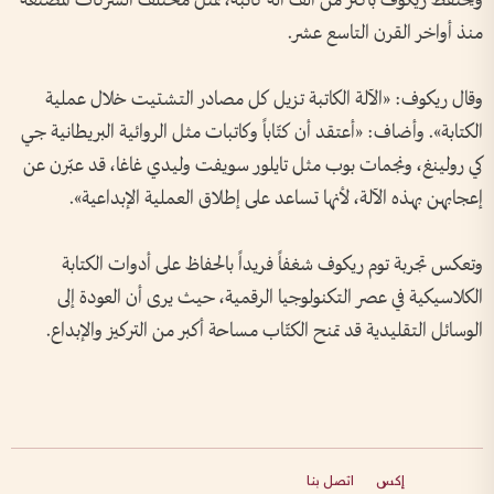
ويحتفظ ريكوف بأكثر من ألف آلة كاتبة، تمثل مختلف الشركات المصنعة
منذ أواخر القرن التاسع عشر.
وقال ريكوف: «الآلة الكاتبة تزيل كل مصادر التشتيت خلال عملية
الكتابة». وأضاف: «أعتقد أن كتّاباً وكاتبات مثل الروائية البريطانية جي
كي رولينغ، ونجمات بوب مثل تايلور سويفت وليدي غاغا، قد عبّرن عن
إعجابهن بهذه الآلة، لأنها تساعد على إطلاق العملية الإبداعية».
وتعكس تجربة توم ريكوف شغفاً فريداً بالحفاظ على أدوات الكتابة
الكلاسيكية في عصر التكنولوجيا الرقمية، حيث يرى أن العودة إلى
الوسائل التقليدية قد تمنح الكتّاب مساحة أكبر من التركيز والإبداع.
إكس
اتصل بنا