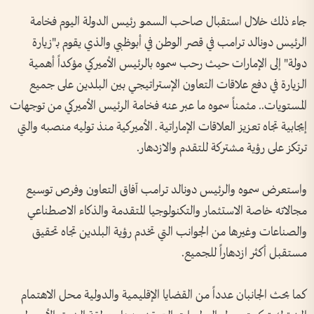
جاء ذلك خلال استقبال صاحب السمو رئيس الدولة اليوم فخامة
الرئيس دونالد ترامب في قصر الوطن في أبوظبي والذي يقوم بـ"زيارة
دولة" إلى الإمارات حيث رحب سموه بالرئيس الأميركي مؤكداً أهمية
الزيارة في دفع علاقات التعاون الإستراتيجي بين البلدين على جميع
المستويات.. مثمناً سموه ما عبر عنه فخامة الرئيس الأميركي من توجهات
إيجابية تجاه تعزيز العلاقات الإماراتية ـ الأميركية منذ توليه منصبه والتي
ترتكز على رؤية مشتركة للتقدم والازدهار.
واستعرض سموه والرئيس دونالد ترامب آفاق التعاون وفرص توسيع
مجالاته خاصة الاستثمار والتكنولوجيا المتقدمة والذكاء الاصطناعي
والصناعات وغيرها من الجوانب التي تخدم رؤية البلدين تجاه تحقيق
مستقبل أكثر ازدهاراً للجميع.
كما بحث الجانبان عدداً من القضايا الإقليمية والدولية محل الاهتمام