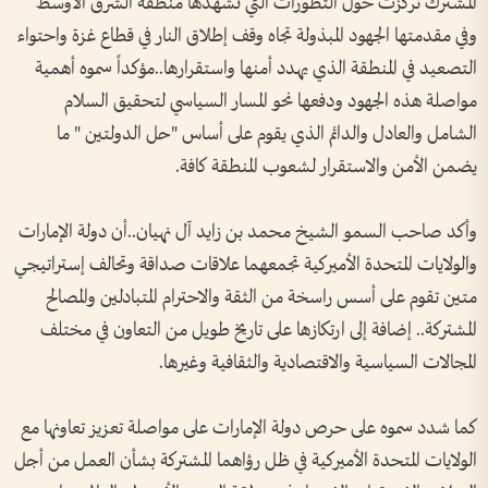
المشترك تركزت حول التطورات التي تشهدها منطقة الشرق الأوسط
وفي مقدمتها الجهود المبذولة تجاه وقف إطلاق النار في قطاع غزة واحتواء
التصعيد في المنطقة الذي يهدد أمنها واستقرارها..مؤكداً سموه أهمية
مواصلة هذه الجهود ودفعها نحو المسار السياسي لتحقيق السلام
الشامل والعادل والدائم الذي يقوم على أساس "حل الدولتين " ما
يضمن الأمن والاستقرار لشعوب المنطقة كافة.
وأكد صاحب السمو الشيخ محمد بن زايد آل نهيان..أن دولة الإمارات
والولايات المتحدة الأميركية تجمعهما علاقات صداقة وتحالف إستراتيجي
متين تقوم على أسس راسخة من الثقة والاحترام المتبادلين والمصالح
المشتركة.. إضافة إلى ارتكازها على تاريخ طويل من التعاون في مختلف
المجالات السياسية والاقتصادية والثقافية وغيرها.
كما شدد سموه على حرص دولة الإمارات على مواصلة تعزيز تعاونها مع
الولايات المتحدة الأميركية في ظل رؤاهما المشتركة بشأن العمل من أجل