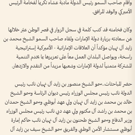
وأقام صاحب السمو رئيس الدولة مأدبة عشاء تكريماً لفخامة الرئيس
الأميركي والوفد المرافق.
وكان فخامته قد كتب كلمة في سجل الزوار في قصر الوطن عبّر خلالها
عن سعادته بزيارة دولة الإمارات ولقاء صاحب السمو الشيخ محمد بن
زايد آل نهيان مؤكداً أن العلاقات الإماراتية - الأميركية إستراتيجية
راسخة، ويواصل البلدان العمل معاً على تعزيزها بما يخدم التنمية
المشتركة متمنياً لدولة الإمارات وشعبها مزيداً من التقدم والازدهار.
حضر المباحثات..سمو الشيخ منصور بن زايد آل نهيان نائب رئيس
الدولة نائب رئيس مجلس الوزراء رئيس ديوان الرئاسة وسمو الشيخ
خالد بن محمد بن زايد آل نهيان ولي عهد أبوظبي وسمو الشيخ حمدان
بن محمد بن راشد آل مكتوم ولي عهد دبي نائب رئيس مجلس الوزراء
وزير الدفاع وسمو الشيخ طحنون بن زايد آل نهيان نائب حاكم إمارة
أبوظبي مستشار الأمن الوطني والفريق سمو الشيخ سيف بن زايد آل