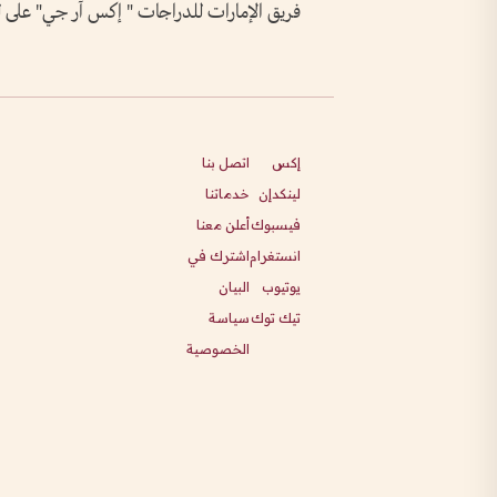
فريق الإمارات للدراجات " إكس آر جي" على لقب
إكس
اتصل بنا
لينكدإن
خدماتنا
فيسبوك
أعلن معنا
انستغرام
اشترك في
يوتيوب
البيان
تيك توك
سياسة
الخصوصية