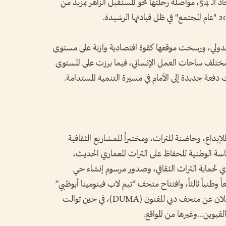
تحتفل دولة الإمارات العربية المتحدة بعيد الاتحاد الـ 54، مواصلة رحلتها نحو المستقبل الزاهر بمزيد من
لدولي، ورسخت موقعها كقوة اقتصادية وازنة على مستوى
في مختلف ساحات العمل الإنساني، فيما برزت على المستوى
 دفعة جديدة إلى الأمام في مسيرة التنمية المستدامة.
 للإبداع، وحاضنة للتراث، ومختبراً للمشاريع الثقافية
 العام 2025 إطلاق السياسة الوطنية للحفاظ على التراث المعماري الحديث،
ي لحماية التراث الثقافي، وصدور مرسوم إنشاء حي
اً وطنياً ثالثاً، وافتتاح متحف “تيم لاب فينومينا أبوظبي”
ومتحف متحف التاريخ الطبيعي أبوظبي، والإعلان عن متحف دبي للفنون (DUMA)، في حين توالت
لقيوين...وغيرها من المواقع.