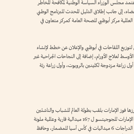
عتمد مجلس الوزراء السياسة الوطنية لمكافحة المخاطر
أعضاء، إلى جانب إطلاق الدليل المحدث للبرنامج الوطني
عالمية مركز أبوظبي للصحة العامة كمركز متعاون في
فتتاح مركز إقليمي لتوزيع اللقاحات في أبوظبي والإعلان عن خطط لإنشاء
الأوسط لعلاج الأورام، إضافة إلى النجاحات الجراحية غير
ل زراعة مزدوجة لكليتين بالروبوت، وأول زراعة رئة
رياضية وأبرزها فوز الإمارات بلقب بطولة العالم للشباب والناشئين
للقدرة لمسافة 120 كيلومتراً، وتحقيق منتخب الإمارات للجوجيتسو ل 167 ميدالية قارية وعالمية ملونة
في رقم قياسي غير مسبوق، كما حقق منتخب الدراجات 6 ميداليات في كأس آسيا للمضمار، وحافظ