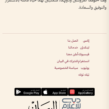
وهنأ سموهما العروسين وذويهما، متمنيين لهما حياة مكللة بالاستقرار
والتوفيق والسعادة.
إكس
اتصل بنا
لينكدإن
خدماتنا
فيسبوك
أعلن معنا
انستغرام
اشترك في البيان
يوتيوب
سياسة الخصوصية
تيك توك