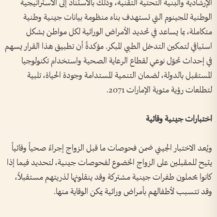
الإرشادية والبنية التحتية التقنية، وذلك بالاستناد إلى الاستراتيجية
الوطنية للجينوم التي تستهدف بناء منظومة بيانات جينية وطنية
متكاملة، بما يساعد في تحديد الأمراض الوراثية لكل مواطن بشكل
استباقي لتمكين التدخل الطبي المبكر. مؤكدةً أن تطبيق هذا القرار يسهم
في إحداث تحوّل نوعي لقطاع الرعاية الصحية واستخدام تكنولوجيا
المستقبل بالدولة، لضمان التنمية المستدامة وجودة الحياة، تلبية
لتطلعات رؤية مئوية الإمارات 2071.
اختبارات جينية وقائية
ويُعد الاختبار الجيني ضمن فحوصات ما قبل الزواج إجراءً صحياً وقائياً
يتيح للمقبلين على الزواج الخضوع لفحوصات جينية، لتحديد فيما إذا
كانوا يحملون طفرات جينية مشتركة وقد ينقلونها لذريتهم مستقبلاً،
وقد تتسبب لأطفالهم بأمراض وراثية يمكن الوقاية منها.