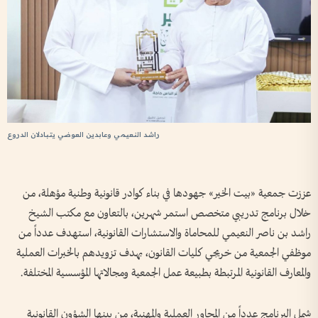
راشد النعيمي وعابدين العوضي يتبادلان الدروع
عززت جمعية «بيت الخير» جهودها في بناء كوادر قانونية وطنية مؤهلة، من
خلال برنامج تدريبي متخصص استمر شهرين، بالتعاون مع مكتب الشيخ
راشد بن ناصر النعيمي للمحاماة والاستشارات القانونية، استهدف عدداً من
موظفي الجمعية من خريجي كليات القانون، بهدف تزويدهم بالخبرات العملية
والمعارف القانونية المرتبطة بطبيعة عمل الجمعية ومجالاتها المؤسسية المختلفة.
شمل البرنامج عدداً من المحاور العملية والمهنية، من بينها الشؤون القانونية