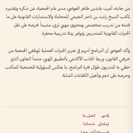
من جانبه، أعرب عابدين طاهر العوضي، مدير عام الجمعية، عن شكره وتقديره
لمكتب الشيخ راشد بن ناصر النعيمي للمحاماة والاستشارات القانونية على ما
قدمه من تدريب متخصص ومحتوى مهني ثري، مشيداً بحرصه على نقل
الخبرات القانونية للمتدربين وتوفير بيئة تدريبية محفزة.
وأكد العوضي أن البرنامج أسهم في تعزيز الخبرات العملية لموظفي الجمعية من
خريجي القانون، وربط الجانب الأكاديمي بالتطبيق المهني، مثمناً التعاون الذي
حظي به المتدربون طوال فترة البرنامج، بما يعكس المسؤولية المجتمعية للمكتب
وحرصه على دعم وتأهيل الكفاءات الشابة.
إكس
اتصل بنا
لينكدإن
خدماتنا
فيسبوك
أعلن معنا