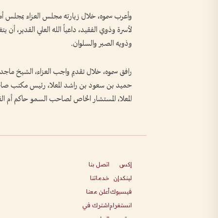
وأعرب سموه، خلال زيارته مجلس العزاء بمجلس أ
لأسرة وذوي الفقيد، داعياً الله العلي القدير، أن
وذويه الصبر والسلوان.
رافق سموه، خلال تقديم واجب العزاء، الشيخ ماجد 
حميد بن سعود بن راشد المعلا، رئيس مكتب صاح
المعلا، المستشار الخاص لصاحب السمو حاكم أم الق
إكس
اتصل بنا
لينكدإن
خدماتنا
فيسبوك
أعلن معنا
انستغرام
اشترك في