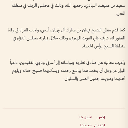
سعيد بن معيضد النيادي، رحمها الله، وذلك في مجلس الريف في منطقة
العين.
كما قدم معالي الشيخ نهيان بن مبارك آل نهيان، أمس، واجب العزاء في وفاة
المغفور له، عارف علي العويد المهيري، وذلك خلال زيارته مجلس العزاء في
منطقة السيح برأس الخيمة.
وأعرب معاليه عن صادق تعازيه ومواساته إلى أسرتي وذوي الفقيدين، داعياً
المولى عز وجل أن يتغمدهما بواسع رحمته ويسكنهما فسيح جناته ويلهم
أهلهما وذويهما جميل الصبر والسلوان.
إكس
اتصل بنا
لينكدإن
خدماتنا